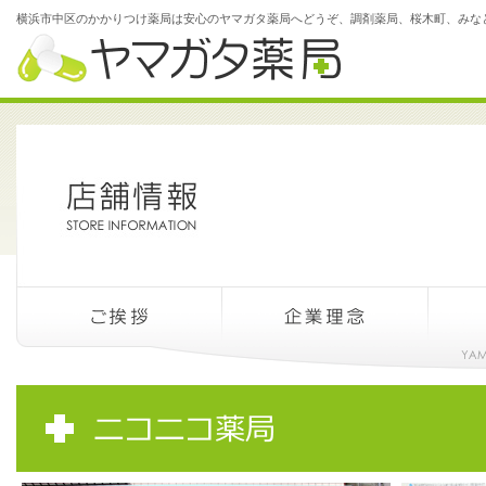
横浜市中区のかかりつけ薬局は安心のヤマガタ薬局へどうぞ、調剤薬局、桜木町、みな
ヤ
マ
ガ
タ
薬
局
ご
企
採
挨
業
用
拶
理
情
念
報